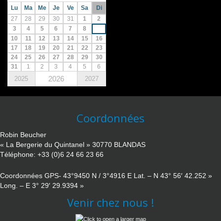
Lu
Ma
Me
Je
Ve
Sa
Di
27
28
29
30
31
1
2
3
4
5
6
7
8
9
10
11
12
13
14
15
16
17
18
19
20
21
22
23
24
25
26
27
28
29
30
31
1
2
3
4
5
6
2026
2025
2027
Coordonnées
Robin Beucher
« La Bergerie du Quintanel » 30770 BLANDAS
Téléphone: +33 (0)6 24 66 23 66
Coordonnées GPS- 43°9450 N / 3°4916 E Lat. – N 43° 56′ 42.252 »
Long. – E 3° 29′ 29.9394 »
Venir chez nous !