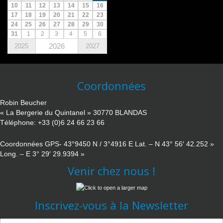
10
11
12
13
14
15
16
17
18
19
20
21
22
23
24
25
26
27
28
29
30
31
1
2
3
4
5
6
2026
2025
2027
Coordonnées
Robin Beucher
« La Bergerie du Quintanel » 30770 BLANDAS
Téléphone: +33 (0)6 24 66 23 66
Coordonnées GPS- 43°9450 N / 3°4916 E Lat. – N 43° 56′ 42.252 »
Long. – E 3° 29′ 29.9394 »
Venir chez nous !
Inscrivez-vous à la Newsletter