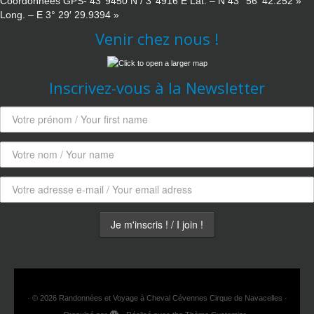
Coordonnées GPS- 43°9450 N / 3°4916 E Lat. – N 43° 56′ 42.252 »
Long. – E 3° 29′ 29.9394 »
Venir chez nous !
Inscrivez-vous à la Newsletter
·
© 2026
Randonnées et Voyage à Cheval Cévennes Cirque de Navacelles
·