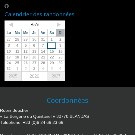
Calendrier des randonnées
Août
Lu
Ma
Me
Je
Ve
Sa
Di
27
28
29
30
31
1
2
3
4
5
6
7
8
9
10
11
12
13
14
15
16
17
18
19
20
21
22
23
24
25
26
27
28
29
30
31
1
2
3
4
5
6
2026
2025
2027
Coordonnées
Robin Beucher
« La Bergerie du Quintanel » 30770 BLANDAS
Téléphone: +33 (0)6 24 66 23 66