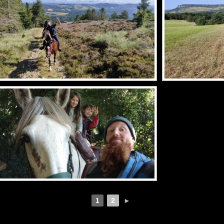
1
2
►