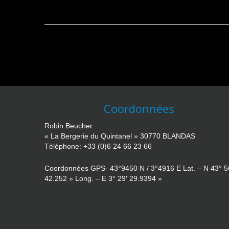
Coordonnées
Robin Beucher
« La Bergerie du Quintanel » 30770 BLANDAS
Téléphone: +33 (0)6 24 66 23 66
Coordonnées GPS- 43°9450 N / 3°4916 E Lat. – N 43° 5
42.252 » Long. – E 3° 29′ 29.9394 »