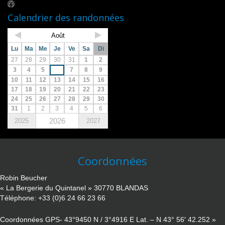
Calendrier des randonnées
Août
Lu
Ma
Me
Je
Ve
Sa
Di
27
28
29
30
31
1
2
3
4
5
6
7
8
9
10
11
12
13
14
15
16
17
18
19
20
21
22
23
24
25
26
27
28
29
30
31
1
2
3
4
5
6
2026
2025
2027
Coordonnées
Robin Beucher
« La Bergerie du Quintanel » 30770 BLANDAS
Téléphone: +33 (0)6 24 66 23 66
Coordonnées GPS- 43°9450 N / 3°4916 E Lat. – N 43° 56′ 42.252 »