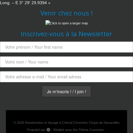
Long. – E 3° 29′ 29.9394 »
Venir chez nous !
Inscrivez-vous à la Newsletter
·
© 2026
Randonnées et Voyage à Cheval Cévennes Cirque de Navacelles
·
Propulsé par
·
Réalisé avec the
Thème Customizr
·