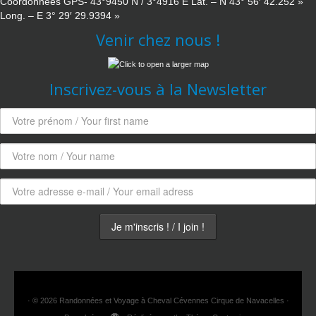
Coordonnées GPS- 43°9450 N / 3°4916 E Lat. – N 43° 56′ 42.252 »
Long. – E 3° 29′ 29.9394 »
Venir chez nous !
Inscrivez-vous à la Newsletter
·
© 2026
Randonnées et Voyage à Cheval Cévennes Cirque de Navacelles
·