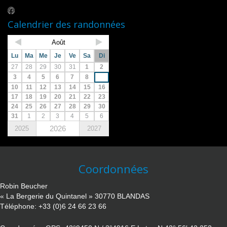
Calendrier des randonnées
Août
Lu
Ma
Me
Je
Ve
Sa
Di
27
28
29
30
31
1
2
3
4
5
6
7
8
9
10
11
12
13
14
15
16
17
18
19
20
21
22
23
24
25
26
27
28
29
30
31
1
2
3
4
5
6
2026
2025
2027
Coordonnées
Robin Beucher
« La Bergerie du Quintanel » 30770 BLANDAS
Téléphone: +33 (0)6 24 66 23 66