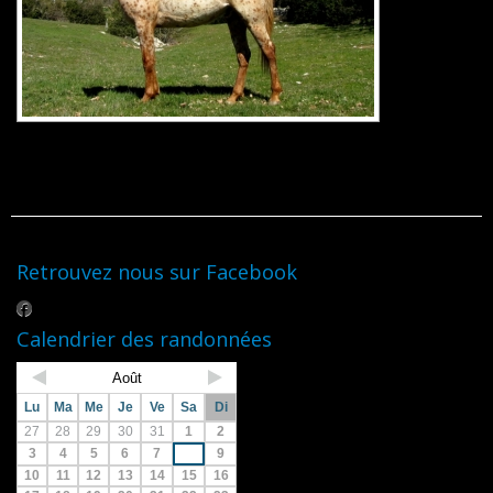
Retrouvez nous sur Facebook
Calendrier des randonnées
Août
Lu
Ma
Me
Je
Ve
Sa
Di
27
28
29
30
31
1
2
3
4
5
6
7
8
9
10
11
12
13
14
15
16