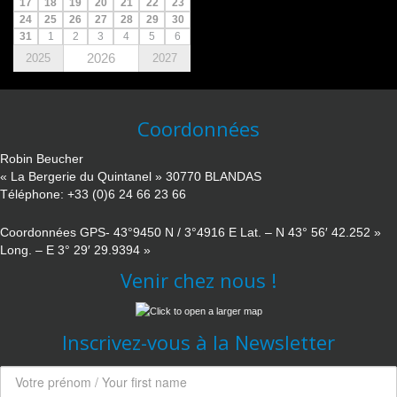
17
18
19
20
21
22
23
24
25
26
27
28
29
30
31
1
2
3
4
5
6
2026
2025
2027
Coordonnées
Robin Beucher
« La Bergerie du Quintanel » 30770 BLANDAS
Téléphone: +33 (0)6 24 66 23 66
Coordonnées GPS- 43°9450 N / 3°4916 E Lat. – N 43° 56′ 42.252 »
Long. – E 3° 29′ 29.9394 »
Venir chez nous !
Inscrivez-vous à la Newsletter