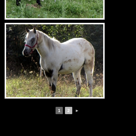
1
2
►