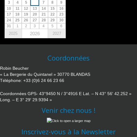
3
4
5
6
7
8
9
10
11
12
13
14
15
16
17
18
19
20
21
22
23
24
25
26
27
28
29
30
31
1
2
3
4
5
6
2026
2025
2027
Coordonnées
Robin Beucher
« La Bergerie du Quintanel » 30770 BLANDAS
Téléphone: +33 (0)6 24 66 23 66
Coordonnées GPS- 43°9450 N / 3°4916 E Lat. – N 43° 56′ 42.252 »
Long. – E 3° 29′ 29.9394 »
Venir chez nous !
Inscrivez-vous à la Newsletter