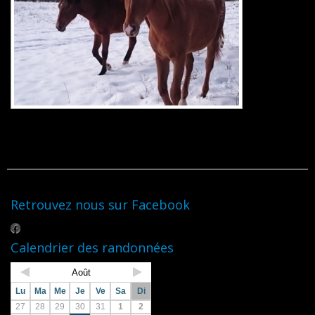
Retrouvez nous sur Facebook
Calendrier des randonnées
Août
Lu
Ma
Me
Je
Ve
Sa
Di
27
28
29
30
31
1
2